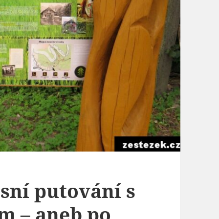
sní putování s
 – aneb po