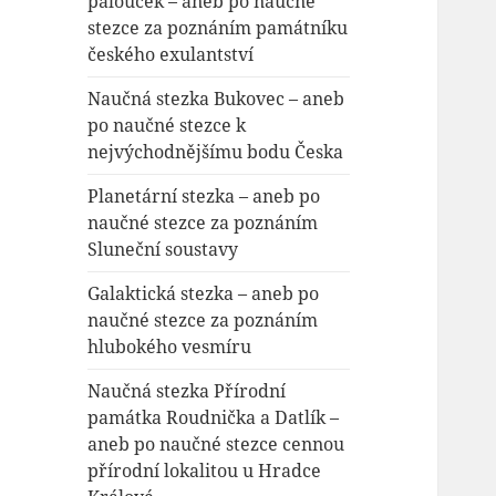
palouček – aneb po naučné
á
stezce za poznáním památníku
n
českého exulantství
í
Naučná stezka Bukovec – aneb
po naučné stezce k
nejvýchodnějšímu bodu Česka
Planetární stezka – aneb po
naučné stezce za poznáním
Sluneční soustavy
Galaktická stezka – aneb po
naučné stezce za poznáním
hlubokého vesmíru
Naučná stezka Přírodní
památka Roudnička a Datlík –
aneb po naučné stezce cennou
přírodní lokalitou u Hradce