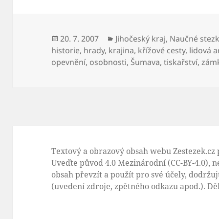
Publikováno:
20. 7. 2007
Rubriky:
Jihočeský kraj
,
Naučné stezk
historie
,
hrady
,
krajina
,
křížové cesty
,
lidová a
opevnění
,
osobnosti
,
Šumava
,
tiskařství
,
zám
Textový a obrazový obsah webu Zestezek.cz 
Uveďte původ 4.0 Mezinárodní (CC-BY-4.0)
, n
obsah převzít a použít pro své účely, dodrž
(uvedení zdroje, zpětného odkazu apod.). D