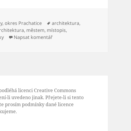
y
,
okres Prachatice
Štítky:
architektura
,
rchitektura
,
městem
,
místopis
,
ky
Napsat komentář
pro text s názvem Vycházkový okr
podléhá licenci
Creative Commons
ení-li uvedeno jinak. Přejete-li si tento
ujte prosím podmínky dané licence
ěkujeme.