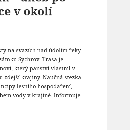
ce v okolí
sty na svazích nad údolím řeky
zámku Sychrov. Trasa je
vi, který panství vlastnil v
u zdejší krajiny. Naučná stezka
rincipy lesního hospodaření,
hem vody v krajině. Informuje
esní putování s Kamilem Rohanem – aneb po lesn