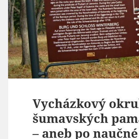
Vycházkový okru
šumavských památ
– aneb po naučné 