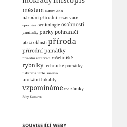
mokřady
městem
Natura 2000
národní přírodní rezervace
osobnosti
ornitologie
opevnění
parky
pohraničí
památníky
příroda
ptačí oblasti
přírodní památky
rašeliniště
přírodní rezervace
rybníky
technické památky
tiskařství
těžba surovin
unikátní lokality
vzpomínáme
zámky
zoo
řeky
Šumava
SOUVISEJÍCÍ WEBY