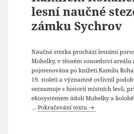
lesní naučné stez
zámku Sychrov
Naučná stezka prochází lesními poro
Mohelky, v těsném sousedství areálu 
pojmenována po knížeti Kamilu Rohano
19. století a významně ovlivnil podob
seznamuje s historií místních lesů, p
ekosystémem údolí Mohelky a kolobě
…
Pokračování textu
Naučná stezka L