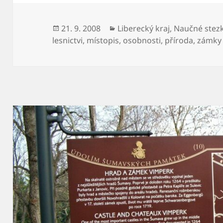
Publikováno:
21. 9. 2008
Rubriky:
Liberecký kraj
,
Naučné stez
lesnictvi
,
místopis
,
osobnosti
,
příroda
,
zámky