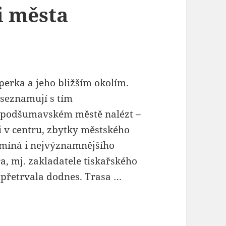
 města
erka a jeho bližším okolím.
 seznamují s tím
 podšumavském městě nalézt –
 v centru, zbytky městského
míná i nejvýznamnějšího
, mj. zakladatele tiskařského
 přetrvala dodnes. Trasa …
Údolím šumavských památek (I. trasa) – aneb p