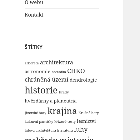
O webu
Kontakt
ŠTÍTKY
architektura
arboreta
CHKO
astronomie
botanika
chráněná území
dendrologie
historie
hrady
hvězdárny a planetária
krajina
Jizerské hory
Krušné hory
lesnictvi
kulturní památky
křížové cesty
luhy
lidová architektura
literatura
místopis