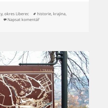
ky
,
okres Liberec
Štítky:
historie
,
krajina
,
Napsat komentář
pro text s názvem Naučná stezka Les