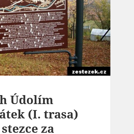
h Údolím
ek (I. trasa)
stezce za