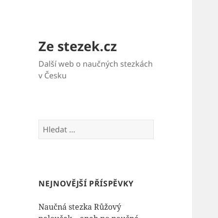
Ze stezek.cz
Další web o naučných stezkách
v Česku
V
y
h
l
e
NEJNOVĚJŠÍ PŘÍSPĚVKY
d
á
Naučná stezka Růžový
v