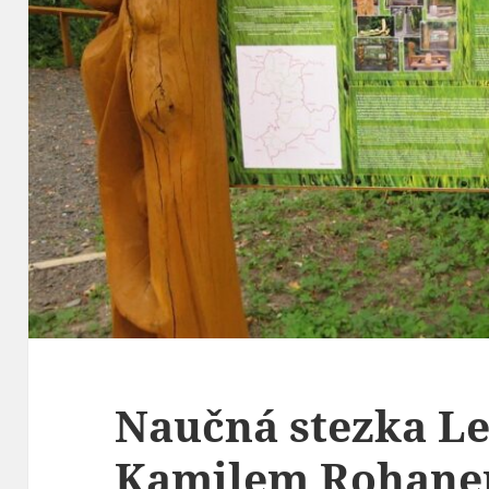
Naučná stezka Le
Kamilem Rohanem