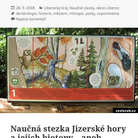
Publikováno:
28. 9. 2008
Rubriky:
Liberecký kraj
,
Naučné stezky
,
okres Liberec
Štítky:
dendrologie
,
historie
,
městem
,
místopis
,
parky
,
vzpomínáme
Napsat komentář
pro text s názvem Naučná ministezka Lidové sady – a
Naučná stezka Jizerské hory
a jejich biotopy – aneb