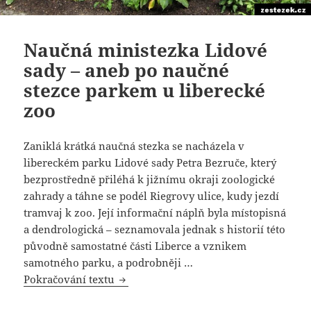
Naučná ministezka Lidové
sady – aneb po naučné
stezce parkem u liberecké
zoo
Zaniklá krátká naučná stezka se nacházela v
libereckém parku Lidové sady Petra Bezruče, který
bezprostředně přiléhá k jižnímu okraji zoologické
zahrady a táhne se podél Riegrovy ulice, kudy jezdí
tramvaj k zoo. Její informační náplň byla místopisná
a dendrologická – seznamovala jednak s historií této
původně samostatné části Liberce a vznikem
samotného parku, a podrobněji …
Pokračování textu
Naučná ministezka Lidové sady – aneb