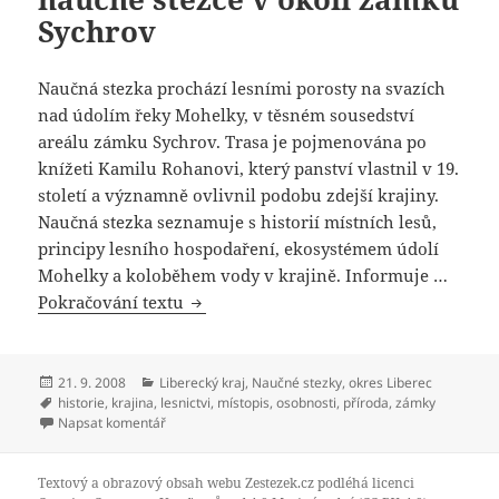
Sychrov
Naučná stezka prochází lesními porosty na svazích
nad údolím řeky Mohelky, v těsném sousedství
areálu zámku Sychrov. Trasa je pojmenována po
knížeti Kamilu Rohanovi, který panství vlastnil v 19.
století a významně ovlivnil podobu zdejší krajiny.
Naučná stezka seznamuje s historií místních lesů,
principy lesního hospodaření, ekosystémem údolí
Mohelky a koloběhem vody v krajině. Informuje …
Pokračování textu
Naučná stezka Lesní putování s Kamil
Publikováno:
21. 9. 2008
Rubriky:
Liberecký kraj
,
Naučné stezky
,
okres Liberec
Štítky:
historie
,
krajina
,
lesnictvi
,
místopis
,
osobnosti
,
příroda
,
zámky
Napsat komentář
pro text s názvem Naučná stezka Lesní putování s Ka
Textový a obrazový obsah webu Zestezek.cz podléhá licenci