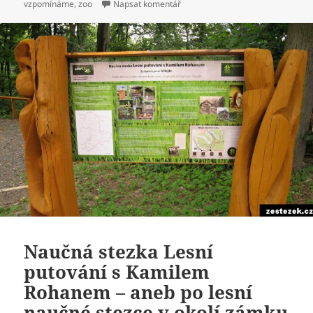
vzpomínáme
,
zoo
Napsat komentář
pro text s názvem Naučná stezka J
Naučná stezka Lesní
putování s Kamilem
Rohanem – aneb po lesní
naučné stezce v okolí zámku