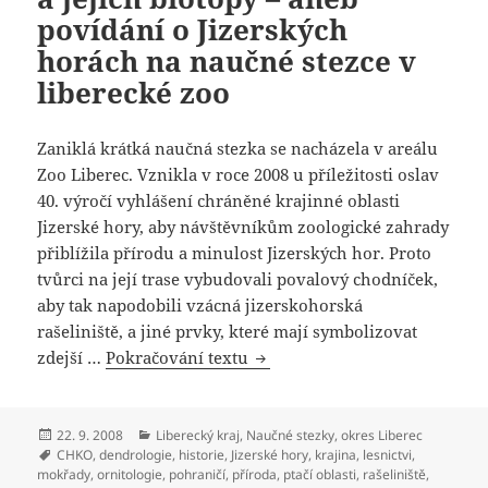
povídání o Jizerských
horách na naučné stezce v
liberecké zoo
Zaniklá krátká naučná stezka se nacházela v areálu
Zoo Liberec. Vznikla v roce 2008 u příležitosti oslav
40. výročí vyhlášení chráněné krajinné oblasti
Jizerské hory, aby návštěvníkům zoologické zahrady
přiblížila přírodu a minulost Jizerských hor. Proto
tvůrci na její trase vybudovali povalový chodníček,
aby tak napodobili vzácná jizerskohorská
rašeliniště, a jiné prvky, které mají symbolizovat
zdejší …
Pokračování textu
Naučná stezka Jizerské hory a
Publikováno:
22. 9. 2008
Rubriky:
Liberecký kraj
,
Naučné stezky
,
okres Liberec
Štítky:
CHKO
,
dendrologie
,
historie
,
Jizerské hory
,
krajina
,
lesnictvi
,
mokřady
,
ornitologie
,
pohraničí
,
příroda
,
ptačí oblasti
,
rašeliniště
,