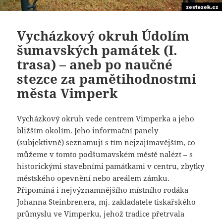
Vycházkový okruh Údolím
šumavských památek (I.
trasa) – aneb po naučné
stezce za pamětihodnostmi
města Vimperk
Vycházkový okruh vede centrem Vimperka a jeho
bližším okolím. Jeho informační panely
(subjektivně) seznamují s tím nejzajímavějším, co
můžeme v tomto podšumavském městě nalézt – s
historickými stavebními památkami v centru, zbytky
městského opevnění nebo areálem zámku.
Připomíná i nejvýznamnějšího místního rodáka
Johanna Steinbrenera, mj. zakladatele tiskařského
průmyslu ve Vimperku, jehož tradice přetrvala