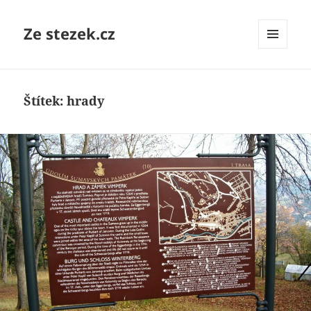
Ze stezek.cz
MENU
A
WIDGETY
Štítek:
hrady