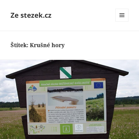
Ze stezek.cz
MENU
A
WIDGETY
Štítek:
Krušné hory