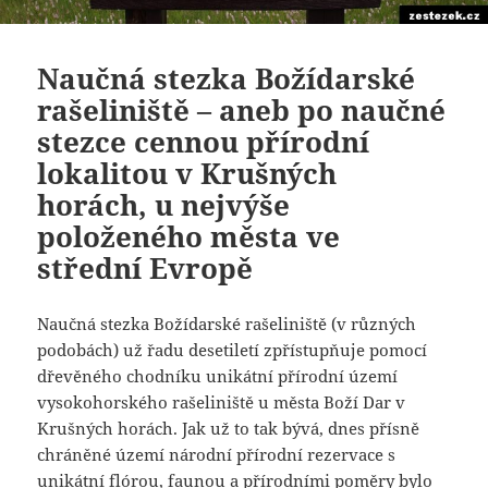
Naučná stezka Božídarské
rašeliniště – aneb po naučné
stezce cennou přírodní
lokalitou v Krušných
horách, u nejvýše
položeného města ve
střední Evropě
Naučná stezka Božídarské rašeliniště (v různých
podobách) už řadu desetiletí zpřístupňuje pomocí
dřevěného chodníku unikátní přírodní území
vysokohorského rašeliniště u města Boží Dar v
Krušných horách. Jak už to tak bývá, dnes přísně
chráněné území národní přírodní rezervace s
unikátní flórou, faunou a přírodními poměry bylo