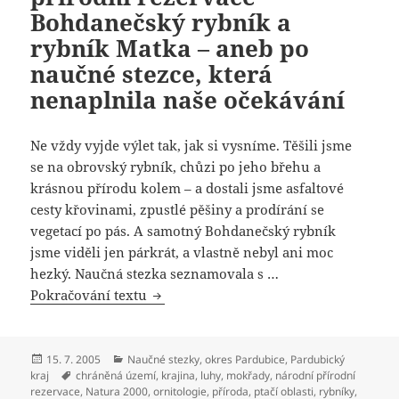
Bohdanečský rybník a
rybník Matka – aneb po
naučné stezce, která
nenaplnila naše očekávání
Ne vždy vyjde výlet tak, jak si vysníme. Těšili jsme
se na obrovský rybník, chůzi po jeho břehu a
krásnou přírodu kolem – a dostali jsme asfaltové
cesty křovinami, zpustlé pěšiny a prodírání se
vegetací po pás. A samotný Bohdanečský rybník
jsme viděli jen párkrát, a vlastně nebyl ani moc
hezký. Naučná stezka seznamovala s …
Pokračování textu
Naučná stezka Národní přírodní rezerv
Publikováno:
15. 7. 2005
Rubriky:
Naučné stezky
,
okres Pardubice
,
Pardubický
kraj
Štítky:
chráněná území
,
krajina
,
luhy
,
mokřady
,
národní přírodní
rezervace
,
Natura 2000
,
ornitologie
,
příroda
,
ptačí oblasti
,
rybníky
,