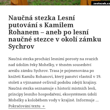
Naučná stezka Lesní
putování s Kamilem
Rohanem – aneb po lesní
naučné stezce v okolí zámku
Sychrov
Naučná stezka prochází lesními porosty na svazích
nad údolím řeky Mohelky, v těsném sousedství
areálu zámku Sychrov. Trasa je pojmenována po
knížeti Kamilu Rohanovi, který panství vlastnil v 19.
století a významně ovlivnil podobu zdejší krajiny.
Naučná stezka seznamuje s historií místních lesů,
principy lesního hospodaření, ekosystémem údolí
Mohelky a koloběhem vody v krajině. Informuje …
Pokračování textu
Naučná stezka Lesní putování s Kamil