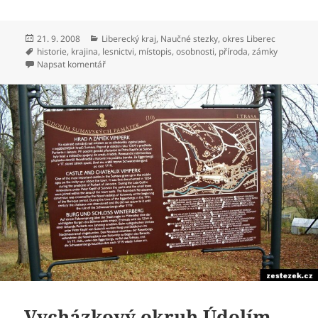
Publikováno:
21. 9. 2008
Rubriky:
Liberecký kraj
,
Naučné stezky
,
okres Liberec
Štítky:
historie
,
krajina
,
lesnictvi
,
místopis
,
osobnosti
,
příroda
,
zámky
Napsat komentář
pro text s názvem Naučná stezka Lesní putování s Ka
Vycházkový okruh Údolím