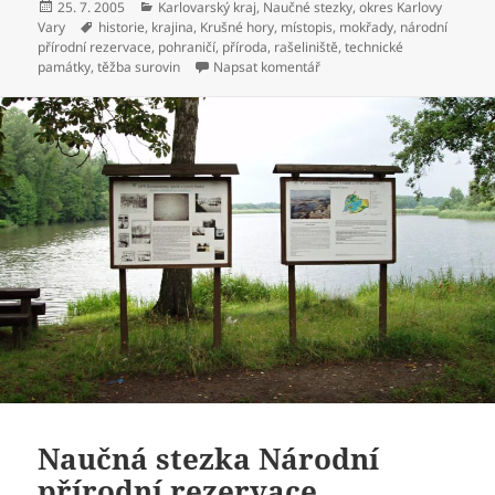
Publikováno:
25. 7. 2005
Rubriky:
Karlovarský kraj
,
Naučné stezky
,
okres Karlovy
Vary
Štítky:
historie
,
krajina
,
Krušné hory
,
místopis
,
mokřady
,
národní
přírodní rezervace
,
pohraničí
,
příroda
,
rašeliniště
,
technické
památky
,
těžba surovin
Napsat komentář
pro text s názvem Naučná st
Naučná stezka Národní
přírodní rezervace