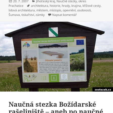
Publikováno:
20. 7. 2007
Rubriky:
Jihočeský kraj
,
Naučné stezky
,
okres
Prachatice
Štítky:
architektura
,
historie
,
hrady
,
krajina
,
křížové cesty
,
lidová architektura
,
městem
,
místopis
,
opevnění
,
osobnosti
,
Šumava
,
tiskařství
,
zámky
Napsat komentář
pro text s názvem Vycház
Naučná stezka Božídarské
rašeliniště – aneb po naučné