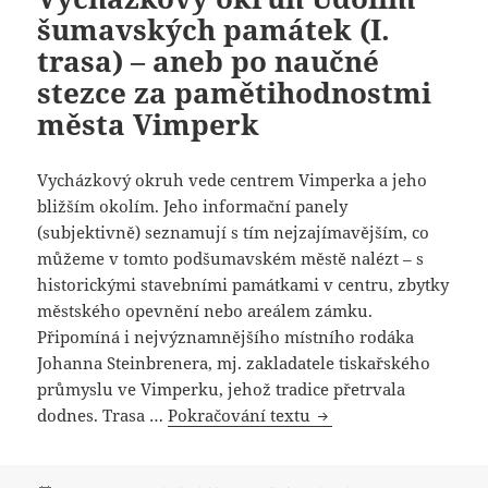
šumavských památek (I.
trasa) – aneb po naučné
stezce za pamětihodnostmi
města Vimperk
Vycházkový okruh vede centrem Vimperka a jeho
bližším okolím. Jeho informační panely
(subjektivně) seznamují s tím nejzajímavějším, co
můžeme v tomto podšumavském městě nalézt – s
historickými stavebními památkami v centru, zbytky
městského opevnění nebo areálem zámku.
Připomíná i nejvýznamnějšího místního rodáka
Johanna Steinbrenera, mj. zakladatele tiskařského
průmyslu ve Vimperku, jehož tradice přetrvala
dodnes. Trasa …
Pokračování textu
Vycházkový okruh Údo