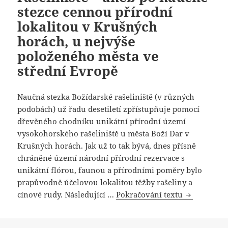
stezce cennou přírodní
lokalitou v Krušných
horách, u nejvýše
položeného města ve
střední Evropě
Naučná stezka Božídarské rašeliniště (v různých
podobách) už řadu desetiletí zpřístupňuje pomocí
dřevěného chodníku unikátní přírodní území
vysokohorského rašeliniště u města Boží Dar v
Krušných horách. Jak už to tak bývá, dnes přísně
chráněné území národní přírodní rezervace s
unikátní flórou, faunou a přírodními poměry bylo
prapůvodně účelovou lokalitou těžby rašeliny a
cínové rudy. Následující …
Pokračování textu
Naučná stez