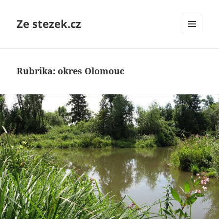
Ze stezek.cz
MENU
A
WIDGETY
Rubrika:
okres Olomouc