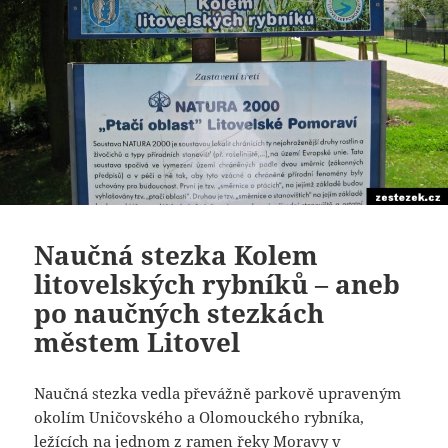
Naučná stezka Kolem
litovelských rybníků – aneb
po naučných stezkách
městem Litovel
Naučná stezka vedla převážně parkově upraveným
okolím Uničovského a Olomouckého rybníka,
ležících na jednom z ramen řeky Moravy v