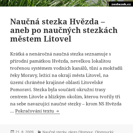
Naučná stezka Hvězda –
aneb po naučných stezkách
městem Litovel
Krátká a nenáročná naučná stezka seznamuje s
přírodní památkou Hvězda, nevelkou lokalitou
tvořenou systémem vodních kanálů, tůní a mokřadů
řeky Moravy, ležící na okraji města Litovel, na
území chráněné krajinné oblasti Litovelské
Pomoraví. Stezka byla součástí okružní trasy
centrem Litovle a blízkým okolím, kterou tvořily tři
na sebe navazující naučné stezky – krom NS Hvězda
…
Pokračování textu
Naučná stezka Hvězda – aneb po na
Publikováno:
21. 8. 2009
Rubriky:
Naučné stezky
,
okres Olomouc
,
Olomoucký