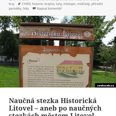
kraj
Štítky:
CHKO
,
historie
,
krajina
,
luhy
,
místopis
,
mokřady
,
přírodní
památky
,
řeky
Napsat komentář
pro text s názvem Naučná stezka Hvě
Naučná stezka Historická
Litovel – aneb po naučných
stezkách městem Litovel