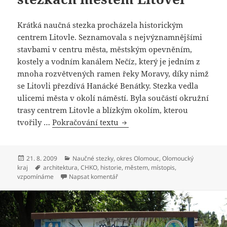
Krátká naučná stezka procházela historickým
centrem Litovle. Seznamovala s nejvýznamnějšími
stavbami v centru města, městským opevněním,
kostely a vodním kanálem Nečíz, který je jedním z
mnoha rozvětvených ramen řeky Moravy, díky nimž
se Litovli přezdívá Hanácké Benátky. Stezka vedla
ulicemi města v okolí náměstí. Byla součástí okružní
trasy centrem Litovle a blízkým okolím, kterou
tvořily …
Pokračování textu
Naučná stezka Historická Li
Publikováno:
21. 8. 2009
Rubriky:
Naučné stezky
,
okres Olomouc
,
Olomoucký
kraj
Štítky:
architektura
,
CHKO
,
historie
,
městem
,
místopis
,
vzpomínáme
Napsat komentář
pro text s názvem Naučná stezka Histo