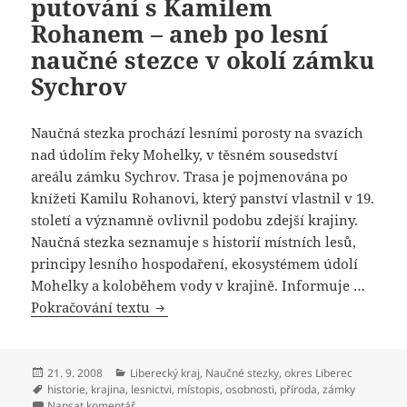
putování s Kamilem
Rohanem – aneb po lesní
naučné stezce v okolí zámku
Sychrov
Naučná stezka prochází lesními porosty na svazích
nad údolím řeky Mohelky, v těsném sousedství
areálu zámku Sychrov. Trasa je pojmenována po
knížeti Kamilu Rohanovi, který panství vlastnil v 19.
století a významně ovlivnil podobu zdejší krajiny.
Naučná stezka seznamuje s historií místních lesů,
principy lesního hospodaření, ekosystémem údolí
Mohelky a koloběhem vody v krajině. Informuje …
Pokračování textu
Naučná stezka Lesní putování s Kamil
Publikováno:
21. 9. 2008
Rubriky:
Liberecký kraj
,
Naučné stezky
,
okres Liberec
Štítky:
historie
,
krajina
,
lesnictvi
,
místopis
,
osobnosti
,
příroda
,
zámky
Napsat komentář
pro text s názvem Naučná stezka Lesní putování s Ka