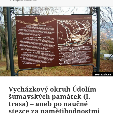
Vycházkový okruh Údolím
šumavských památek (I.
trasa) – aneb po naučné
stezce za pamětihodnostmi