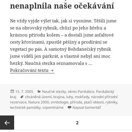
nenaplnila naše očekávání
Ne vždy vyjde výlet tak, jak si vysníme. Těšili jsme
se na obrovský rybník, chůzi po jeho břehu a
krásnou přírodu kolem – a dostali jsme asfaltové
cesty křovinami, zpustlé pěšiny a prodírání se
vegetací po pás. A samotný Bohdanečský rybník
jsme viděli jen párkrát, a vlastně nebyl ani moc
hezký. Naučná stezka seznamovala s …
Pokračování textu
Naučná stezka Národní přírodní rezerv
Publikováno:
15. 7. 2005
Rubriky:
Naučné stezky
,
okres Pardubice
,
Pardubický
kraj
Štítky:
chráněná území
,
krajina
,
luhy
,
mokřady
,
národní přírodní
rezervace
,
Natura 2000
,
ornitologie
,
příroda
,
ptačí oblasti
,
rybníky
,
technické památky
,
vzpomínáme
Napsat komentář
pro text s názvem 
Stránkování
STRÁNKA:
2
příspěvků