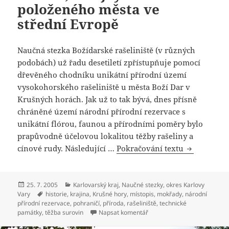
položeného města ve
střední Evropě
Naučná stezka Božídarské rašeliniště (v různých
podobách) už řadu desetiletí zpřístupňuje pomocí
dřevěného chodníku unikátní přírodní území
vysokohorského rašeliniště u města Boží Dar v
Krušných horách. Jak už to tak bývá, dnes přísně
chráněné území národní přírodní rezervace s
unikátní flórou, faunou a přírodními poměry bylo
prapůvodně účelovou lokalitou těžby rašeliny a
cínové rudy. Následující …
Pokračování textu
Naučná stez
Publikováno:
25. 7. 2005
Rubriky:
Karlovarský kraj
,
Naučné stezky
,
okres Karlovy
Vary
Štítky:
historie
,
krajina
,
Krušné hory
,
místopis
,
mokřady
,
národní
přírodní rezervace
,
pohraničí
,
příroda
,
rašeliniště
,
technické
památky
,
těžba surovin
Napsat komentář
pro text s názvem Naučná st