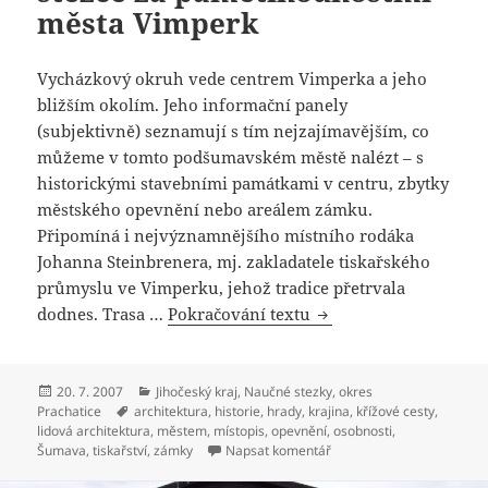
města Vimperk
Vycházkový okruh vede centrem Vimperka a jeho
bližším okolím. Jeho informační panely
(subjektivně) seznamují s tím nejzajímavějším, co
můžeme v tomto podšumavském městě nalézt – s
historickými stavebními památkami v centru, zbytky
městského opevnění nebo areálem zámku.
Připomíná i nejvýznamnějšího místního rodáka
Johanna Steinbrenera, mj. zakladatele tiskařského
průmyslu ve Vimperku, jehož tradice přetrvala
dodnes. Trasa …
Pokračování textu
Vycházkový okruh Údo
Publikováno:
20. 7. 2007
Rubriky:
Jihočeský kraj
,
Naučné stezky
,
okres
Prachatice
Štítky:
architektura
,
historie
,
hrady
,
krajina
,
křížové cesty
,
lidová architektura
,
městem
,
místopis
,
opevnění
,
osobnosti
,
Šumava
,
tiskařství
,
zámky
Napsat komentář
pro text s názvem Vycház